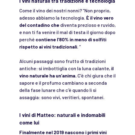
I vini naturali tra tradizione e tecnologia
Come il vino dei nostri nonni? “Non proprio,
adesso abbiamo la tecnologia.
È il vino vero
del contadino che
diventa prezioso e ruvido,
e non ti fa venire il mal di testa il giorno dopo
perché
contiene l’80% in meno di solfiti
rispetto ai vini tradizionali
. “
Alcuni passaggi sono frutto di tradizioni
antiche: si imbottiglia con la luna calante,
il
vino naturale ha un’anima.
C’è chi giura che il
sapore e il profumo cambiano a seconda
della fase lunare che c’è quando li si
assaggia: sono vivi, veritieri, spontanei.
I vini di Matteo: naturali e indomabili
come lui
Finalmente nel 2019 nascono i primi vini