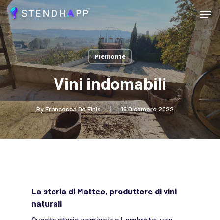
Skip
Menu
to
main
Close
content
Menu
Piemonte
Vini indomabili
By
Francesca De Finis
16 Dicembre 2022
La storia di Matteo, produttore di vini
naturali
Questa storia comincia a Lambrate, uno