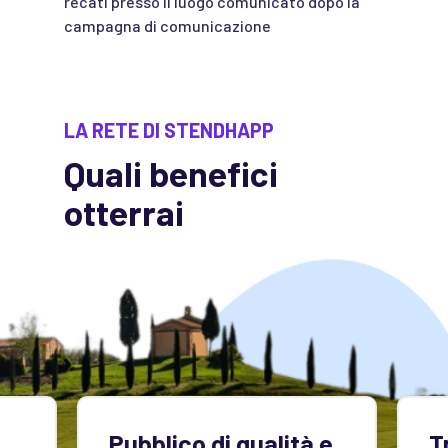
recati presso il luogo comunicato dopo la
campagna di comunicazione
LA RETE DI STENDHAPP
Quali benefici
otterrai
Pubblico di qualità e
T