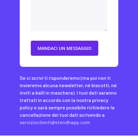
Se ci scrivi ti risponderemo (ma poi non ti
invieremo alcuna newsletter, né biscotti, né
inviti a balli in maschera). I tuoi dati saranno
trattati in accordo con la nostra privacy
policy e sarà sempre possibile richiedere la
cancellazione dei tuoi dati scrivendo a
servizioclienti@stendhapp.com