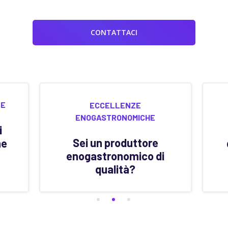
CONTATTACI
E
ECCELLENZE
ENOGASTRONOMICHE
i
Sei un produttore
ne
enogastronomico di
qualità?