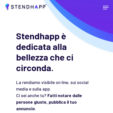
Skip
Menu
to
main
Close
content
Menu
Stendhapp è
dedicata alla
bellezza che ci
circonda.
La rendiamo visibile on line, sui social
media e sulla app.
Ci sei anche tu?
Fatti notare dalle
persone giuste, pubblica il tuo
annuncio
.