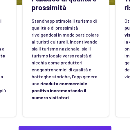
prossimità
ri
l
Stendhapp stimola il turismo di
Ott
qualità e di prossimità
pu
rivolgendosi in modo particolare
vis
ai turisti culturali.
Incentivando
la 
 a
sia il turismo nazionale, sia il
onl
te
turismo locale verso realtà di
im
nicchia come produttori
ges
enogastronomici di qualità e
del
a
botteghe storiche, l’app genera
vig
una
ricaduta commerciale
più
positiva incrementando il
numero visitatori.