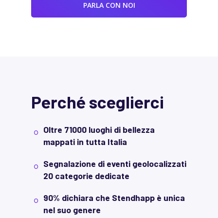
PARLA CON NOI
P
e
r
c
h
é
s
c
e
g
l
i
e
r
c
i
Oltre 71000 luoghi di bellezza
mappati in tutta Italia
Segnalazione di eventi geolocalizzati
20 categorie dedicate
90% dichiara che Stendhapp è unica
nel suo genere