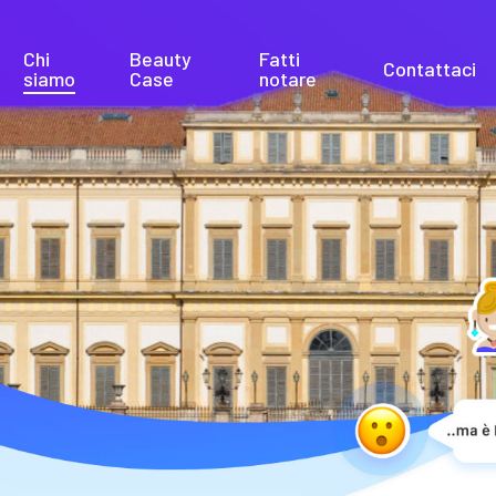
Chi
Beauty
Fatti
Contattaci
siamo
Case
notare