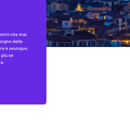
vinti che mai
isogno della
are è ovunque,
 più se
za.