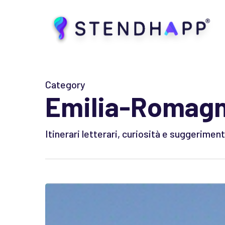
Skip
to
main
content
Category
Emilia-Romag
Itinerari letterari, curiosità e suggerim