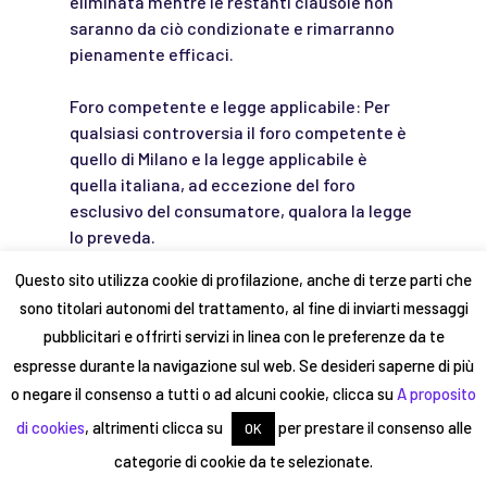
eliminata mentre le restanti clausole non
saranno da ciò condizionate e rimarranno
pienamente efficaci.
Foro competente e legge applicabile: Per
qualsiasi controversia il foro competente è
quello di Milano e la legge applicabile è
quella italiana, ad eccezione del foro
esclusivo del consumatore, qualora la legge
lo preveda.
Questo sito utilizza cookie di profilazione, anche di terze parti che
Stendhapp non è a pagamento per chi lo
sono titolari autonomi del trattamento, al fine di inviarti messaggi
utilizza e non lo sarà mai. Il progetto è
pubblicitari e offrirti servizi in linea con le preferenze da te
interamente finanziato attraverso
espresse durante la navigazione sul web. Se desideri saperne di più
investimenti da parte dei soci, contributi
pubblici e attraverso le inserzioni da parte
o negare il consenso a tutti o ad alcuni cookie, clicca su
A proposito
delle realtà rappresentate sulla
di cookies
, altrimenti clicca su
per prestare il consenso alle
OK
piattaforma.
categorie di cookie da te selezionate.